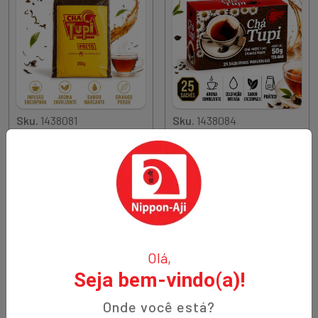
Sku.
1438081
Sku.
1438084
CHA PRETO TUPI 250G
CHA PRETO TUPI 25ENV
50G
R$ 29,80
R$ 13,80
Quantidade
Quantidade
Comprar
Comprar
Diminuir Quantidade
Adicionar Quantidade
Diminuir Quantidade
Adicionar Quantidade
Olá,
Seja bem-vindo(a)!
Onde você está?