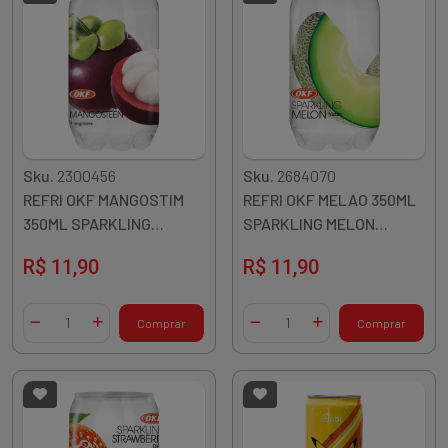
Sku.
2300456
Sku.
2684070
REFRI OKF MANGOSTIM
REFRI OKF MELAO 350ML
350ML SPARKLING
SPARKLING MELON
MANGOSTEEN PETCAN
PETCAN COREIA
R$ 11,90
R$ 11,90
COREIA
Quantidade
Quantidade
Comprar
Comprar
Diminuir Quantidade
Adicionar Quantidade
Diminuir Quantidade
Adicionar Quantidade