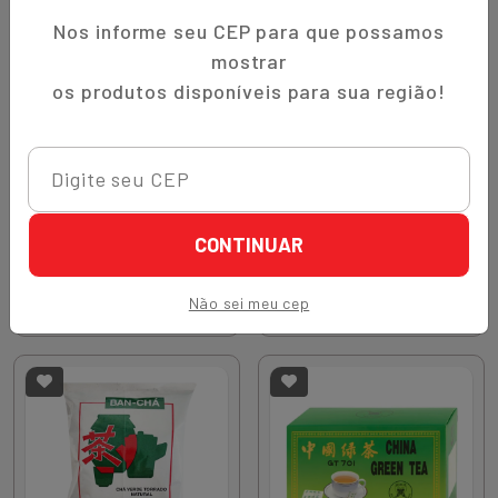
Nos informe seu CEP para que possamos
mostrar
os produtos disponíveis para sua região!
Sku.
2372333
Sku.
1438129
CHA VERDE ARROZ
CHA VERDE BANCHA
INTEGR GUENMAICHA
TORRADO
FUJIAN 40G 20 SACHES
YAMAMOTOYAMA 15ENV
R$ 15,80
R$ 12,50
CONTINUAR
CHINA
22G
Quantidade
Quantidade
Não sei meu cep
Comprar
Comprar
Diminuir Quantidade
Adicionar Quantidade
Diminuir Quantidade
Adicionar Quantidade