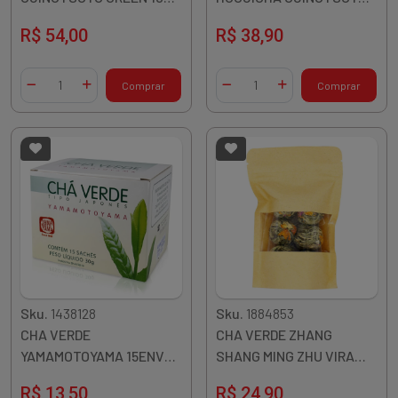
JAPAO
20ENV 30G JAPAO
R$ 54,00
R$ 38,90
Quantidade
Quantidade
Comprar
Comprar
Diminuir Quantidade
Adicionar Quantidade
Diminuir Quantidade
Adicionar Quantidade
Sku.
1438128
Sku.
1884853
CHA VERDE
CHA VERDE ZHANG
YAMAMOTOYAMA 15ENV
SHANG MING ZHU VIRA
30G
FLOR 48G CHINA
R$ 13,50
R$ 24,90