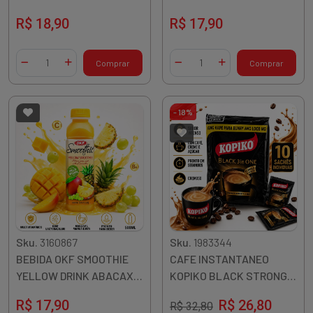
GELATINA 310ML TAIWAN
UVA, MIRTILO 500ML
R$ 18,90
R$ 17,90
Quantidade
Quantidade
Comprar
Comprar
Diminuir Quantidade
Adicionar Quantidade
Diminuir Quantidade
Adicionar Quantidade
- 18%
Sku.
3160867
Sku.
1983344
BEBIDA OKF SMOOTHIE
CAFE INSTANTANEO
YELLOW DRINK ABACAXI,
KOPIKO BLACK STRONG
MANGA, UVA 500ML
3EM1 10X30G INDONESIA
R$ 17,90
R$ 26,80
R$ 32,80