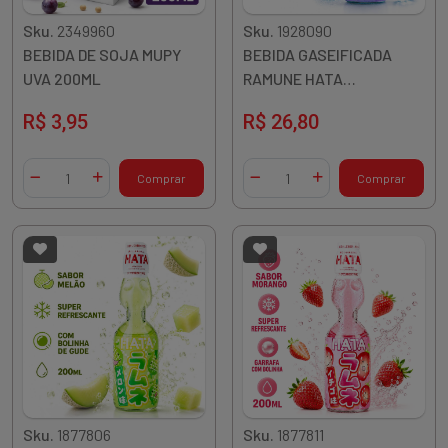
Sku.
2349960
Sku.
1928090
BEBIDA DE SOJA MUPY
BEBIDA GASEIFICADA
UVA 200ML
RAMUNE HATA
BLUEBERRY 200ML
R$ 3,95
R$ 26,80
JAPAO
Quantidade
Quantidade
Comprar
Comprar
Diminuir Quantidade
Adicionar Quantidade
Diminuir Quantidade
Adicionar Quantidade
Sku.
1877806
Sku.
1877811