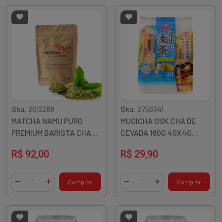
Sku.
2612288
Sku.
2756341
MATCHA NAMU PURO
MUGICHA OSK CHA DE
PREMIUM BARISTA CHA
CEVADA 160G 40X4G
VERDE EM PO 30G COREIA
JAPAO
R$ 92,00
R$ 29,90
Quantidade
Quantidade
Comprar
Comprar
Diminuir Quantidade
Adicionar Quantidade
Diminuir Quantidade
Adicionar Quantidade