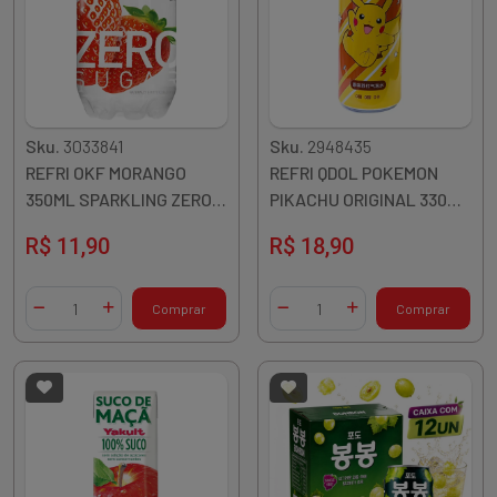
Sku.
3033841
Sku.
2948435
REFRI OKF MORANGO
REFRI QDOL POKEMON
350ML SPARKLING ZERO
PIKACHU ORIGINAL 330ML
PETCAN COREIA
CHINA
R$ 11,90
R$ 18,90
Quantidade
Quantidade
Comprar
Comprar
Diminuir Quantidade
Adicionar Quantidade
Diminuir Quantidade
Adicionar Quantidade