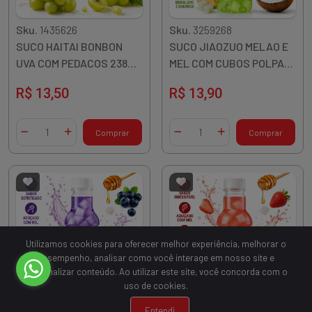
Sku.
1435626
Sku.
3259268
SUCO HAITAI BONBON
SUCO JIAOZUO MELAO E
UVA COM PEDACOS 238ML
MEL COM CUBOS POLPA
COREIA
COCO 450ML CHINA
R$ 13,50
R$ 13,90
Quantidade
Quantidade
Comprar
Comprar
Diminuir Quantidade
Adicionar Quantidade
Diminuir Quantidade
Adicionar Quantidade
Utilizamos cookies para oferecer melhor experiência, melhorar o
desempenho, analisar como você interage em nosso site e
personalizar conteúdo. Ao utilizar este site, você concorda com o
uso de cookies.
Sku.
3185908
Sku.
3185909
Entendi