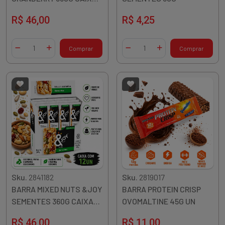
12X30G
R$ 46,00
R$ 4,25
Quantidade
Quantidade
Comprar
Comprar
Diminuir Quantidade
Adicionar Quantidade
Diminuir Quantidade
Adicionar Quantidade
Sku.
2841182
Sku.
2819017
BARRA MIXED NUTS &JOY
BARRA PROTEIN CRISP
SEMENTES 360G CAIXA
OVOMALTINE 45G UN
12X30G
R$ 46,00
R$ 11,00