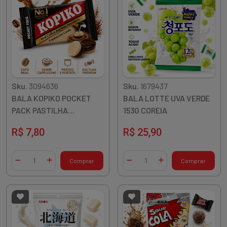
Sku.
3094636
Sku.
1679437
BALA KOPIKO POCKET
BALA LOTTE UVA VERDE
PACK PASTILHA
153G COREIA
CAPPUCCINO 32G
R$ 7,80
R$ 25,90
INDONESIA
Quantidade
Quantidade
Comprar
Comprar
Diminuir Quantidade
Adicionar Quantidade
Diminuir Quantidade
Adicionar Quantidade