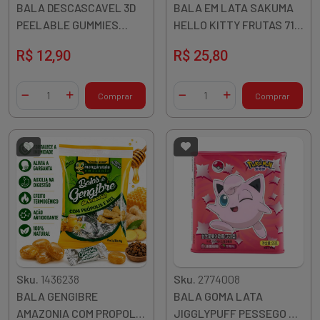
BALA DESCASCAVEL 3D
BALA EM LATA SAKUMA
PEELABLE GUMMIES
HELLO KITTY FRUTAS 71G
ZOOTOPIA MANGA 75G
JAPAO
R$ 12,90
R$ 25,80
CHIN
Quantidade
Quantidade
Comprar
Comprar
Diminuir Quantidade
Adicionar Quantidade
Diminuir Quantidade
Adicionar Quantidade
Sku.
1436238
Sku.
2774008
BALA GENGIBRE
BALA GOMA LATA
AMAZONIA COM PROPOLIS
JIGGLYPUFF PESSEGO E