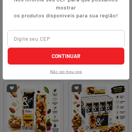
mostrar
os produtos disponíveis para sua região!
Sku.
2908299
Sku.
3030850
BALA SOUR LEMON LIMAO
BALA SOUR LEMON
SUPER ACIDA 16G CHINA
SUPER ACIDA 60G CHINA
R$ 4,95
R$ 15,90
CONTINUAR
Quantidade
Quantidade
Comprar
Comprar
Diminuir Quantidade
Adicionar Quantidade
Diminuir Quantidade
Adicionar Quantidade
Não sei meu cep