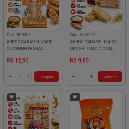
Sku.
1618352
Sku.
1625247
ARROZ CARAMELIZADO
ARROZ CARAMELIZADO
OKOSHI INTEGRAL
OKOSHI TRADICIONAL
GERGELIM E AMENDOIM
100G
R$ 12,90
R$ 9,80
120G
Quantidade
Quantidade
Comprar
Comprar
Diminuir Quantidade
Adicionar Quantidade
Diminuir Quantidade
Adicionar Quantidade