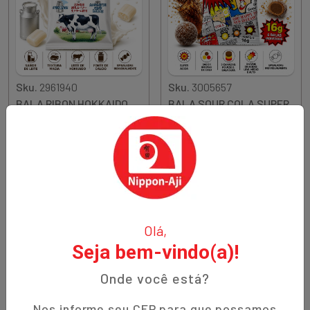
Sku.
2961940
Sku.
3005657
BALA RIBON HOKKAIDO
BALA SOUR COLA SUPER
SOFT LEITE 49G JAPAO
ACIDA 16G CHINA
R$ 18,90
R$ 4,95
Quantidade
Quantidade
Comprar
Comprar
Diminuir Quantidade
Adicionar Quantidade
Diminuir Quantidade
Adicionar Quantidade
Olá,
Seja bem-vindo(a)!
Onde você está?
Nos informe seu CEP para que possamos