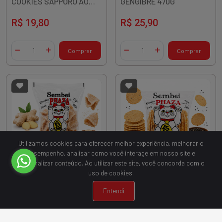
COOKIES SAPPORO AO
GENGIBRE 470G
LEITE 260G
R$ 19,80
R$ 25,90
Quantidade
Quantidade
Comprar
Comprar
Diminuir Quantidade
Adicionar Quantidade
Diminuir Quantidade
Adicionar Quantidade
Utilizamos cookies para oferecer melhor experiência, melhorar o
desempenho, analisar como você interage em nosso site e
personalizar conteúdo. Ao utilizar este site, você concorda com o
uso de cookies.
Sku.
1436328
Sku.
1436332
BISCOITO SEMBEI PHAZA
BISCOITO SEMBEI PHAZA
Entendi
GENGIBRE ACUCARADO
GERGELIM 200G
200G