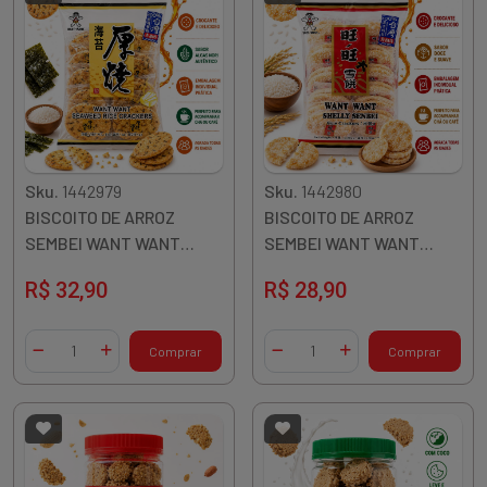
Sku.
1442979
Sku.
1442980
BISCOITO DE ARROZ
BISCOITO DE ARROZ
SEMBEI WANT WANT
SEMBEI WANT WANT
ALGAS NORI 160G TAIWAN
SHELLY DOCE 150G
R$ 32,90
R$ 28,90
TAIWAN
Quantidade
Quantidade
Comprar
Comprar
Diminuir Quantidade
Adicionar Quantidade
Diminuir Quantidade
Adicionar Quantidade