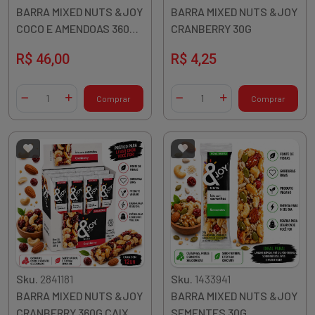
BARRA MIXED NUTS &JOY
BARRA MIXED NUTS &JOY
COCO E AMENDOAS 360G
CRANBERRY 30G
CAIXA 12X30G
R$ 46,00
R$ 4,25
Quantidade
Quantidade
Comprar
Comprar
Diminuir Quantidade
Adicionar Quantidade
Diminuir Quantidade
Adicionar Quantidade
Sku.
2841181
Sku.
1433941
BARRA MIXED NUTS &JOY
BARRA MIXED NUTS &JOY
CRANBERRY 360G CAIXA
SEMENTES 30G