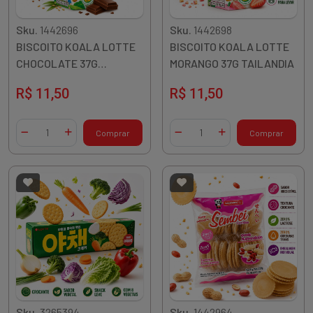
Sku.
1442696
Sku.
1442698
BISCOITO KOALA LOTTE
BISCOITO KOALA LOTTE
CHOCOLATE 37G
MORANGO 37G TAILANDIA
TAILANDIA
R$ 11,50
R$ 11,50
Quantidade
Quantidade
Comprar
Comprar
Diminuir Quantidade
Adicionar Quantidade
Diminuir Quantidade
Adicionar Quantidade
Sku.
3265394
Sku.
1442964