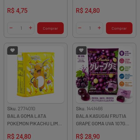
E MEL 40G
MORANGO 95G CHINA
R$ 4,75
R$ 24,80
Quantidade
Quantidade
Comprar
Comprar
Diminuir Quantidade
Adicionar Quantidade
Diminuir Quantidade
Adicionar Quantidade
Sku.
2774010
Sku.
1441466
BALA GOMA LATA
BALA KASUGAI FRUTIA
POKEMON PIKACHU LIMAO
GRAPE GOMA UVA 107G
E MANGA 95G CHINA
JAPAO
R$ 24,80
R$ 28,90